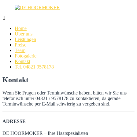
Zum
Inhalt
springen
DE
Ihre
HOORMOKER
Haarspezialisten
Home
in
Über uns
Itzehoe
Leistungen
–
Preise
Friseur
Team
Fotogalerie
Kontakt
Tel. 04821 9578178
Kontakt
Wenn Sie Fragen oder Terminwünsche haben, bitten wir Sie uns
telefonisch unter 04821 / 9578178 zu kontaktieren, da gerade
Terminwünsche per E-Mail schwierig zu vergeben sind.
ADRESSE
DE HOORMOKER – Ihre Haarspezialisten