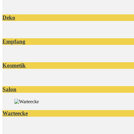
Deko
Empfang
Kosmetik
Salon
Warteecke