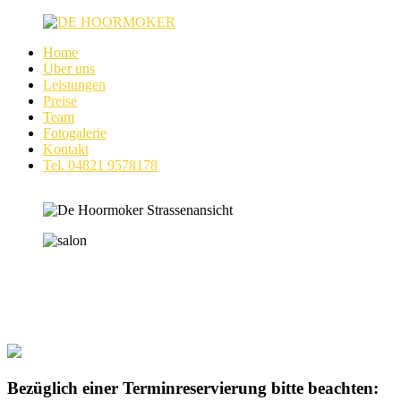
Zum
Inhalt
Home
springen
Ihre
Über uns
DE
Haarspezialisten
Leistungen
in
Preise
HOORMOKER
Itzehoe
Team
–
Fotogalerie
Friseur
Kontakt
Tel. 04821 9578178
Bezüglich einer Terminreservierung bitte beachten: