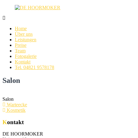
Zum
Inhalt
springen
DE
Ihre
HOORMOKER
Haarspezialisten
Home
in
Über uns
Itzehoe
Leistungen
–
Preise
Friseur
Team
Fotogalerie
Kontakt
Tel. 04821 9578178
Salon
Salon
Beitragsnavigation
Warteecke
Kosmetik
Kontakt
DE HOORMOKER